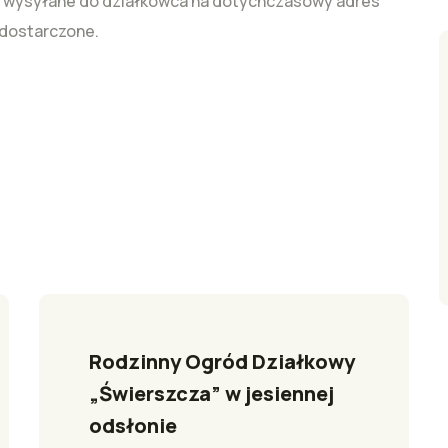
e wysyłane do działkowca na dotychczasowy adres
 dostarczone.
Rodzinny Ogród Działkowy 
„Świerszcza” w jesiennej 
odsłonie