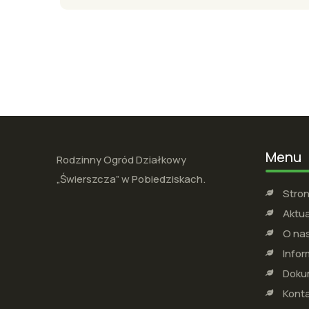
Menu
Rodzinny Ogród Działkowy
„Świerszcza” w Pobiedziskach.
Stro
Aktua
O na
Infor
Doku
Kont