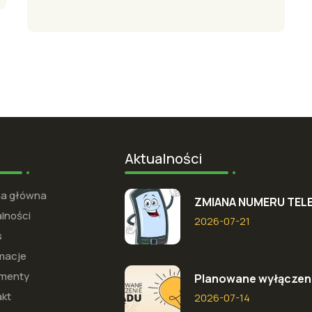
Aktualności
na główna
ZMIANA NUMERU TEL
lności
2026-07-21
s
macje
menty
Planowane wyłączeni
akt
2026-07-14