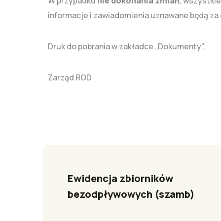
W przypadku
nie dokonania zmian
, wszystki
informacje i zawiadomienia uznawane będą za
Druk do pobrania w zakładce „Dokumenty”.
Zarząd ROD
Ewidencja zbiorników 
bezodpływowych (szamb) 