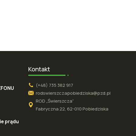
Kontakt
(+48) 735 382 917
EFONU
rodswierszczapobiedziska@pzd.pl
ROD „Świerszcza”
Fabryczna 22, 62-010 Pobiedziska
e prądu